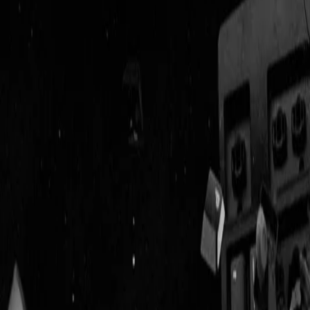
Geenstijl
Vlijmscherp en
ongefilterd nieuws