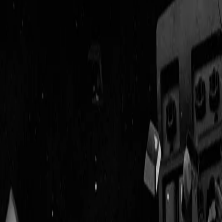
Geenstijl
Vlijmscherp en
ongefilterd nieuws