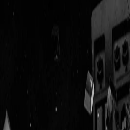
Geenstijl
Vlijmscherp en
ongefilterd nieuws