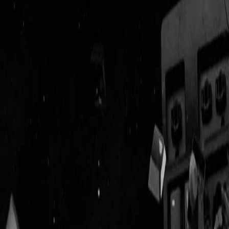
Geenstijl
ingelogd als
lid