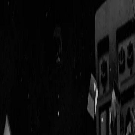
Geenstijl
Vlijmscherp en
ongefilterd nieuws