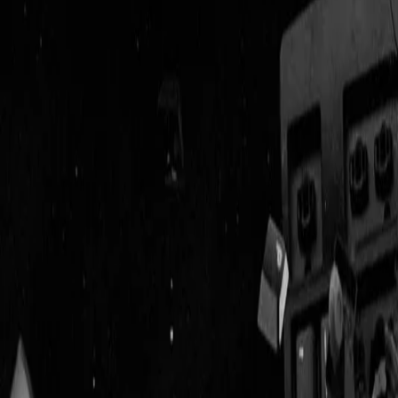
Geenstijl
Vlijmscherp en
ongefilterd nieuws