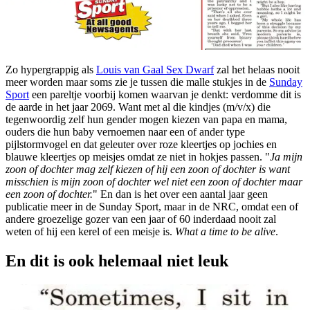
Zo hypergrappig als
Louis van Gaal Sex Dwarf
zal het helaas nooit
meer worden maar soms zie je tussen die malle stukjes in de
Sunday
Sport
een pareltje voorbij komen waarvan je denkt: verdomme dit is
de aarde in het jaar 2069. Want met al die kindjes (m/v/x) die
tegenwoordig zelf hun gender mogen kiezen van papa en mama,
ouders die hun baby vernoemen naar een of ander type
pijlstormvogel en dat geleuter over roze kleertjes op jochies en
blauwe kleertjes op meisjes omdat ze niet in hokjes passen. "
Ja mijn
zoon of dochter mag zelf kiezen of hij een zoon of dochter is want
misschien is mijn zoon of dochter wel niet een zoon of dochter maar
een zoon of dochter.
" En dan is het over een aantal jaar geen
publicatie meer in de Sunday Sport, maar in de NRC, omdat een of
andere groezelige gozer van een jaar of 60 inderdaad nooit zal
weten of hij een kerel of een meisje is.
What a time to be alive
.
En dit is ook helemaal niet leuk