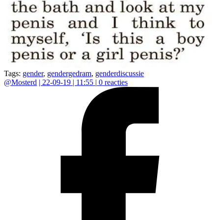
Tags:
gender
,
gendergedram
,
genderdiscussie
@
Mosterd
|
22-09-19 | 11:55
|
0
reacties