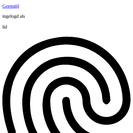
Geenstijl
ingelogd als
lid