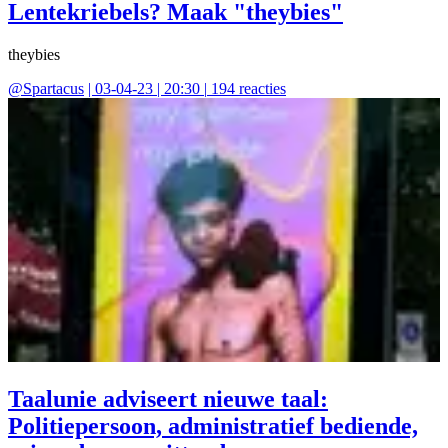
Lentekriebels? Maak "theybies"
theybies
@
Spartacus
|
03-04-23 | 20:30
|
194
reacties
Taalunie adviseert nieuwe taal:
Politiepersoon, administratief bediende,