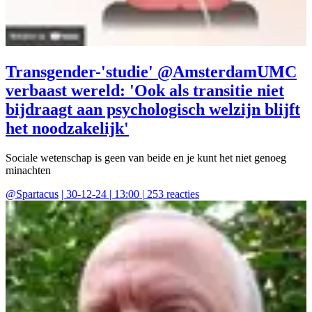
Transgender-'studie' @AmsterdamUMC
verbaast wereld: 'Ook als transitie niet
bijdraagt aan psychologisch welzijn blijft
het noodzakelijk'
Sociale wetenschap is geen van beide en je kunt het niet genoeg
minachten
@
Spartacus
|
30-12-24 | 13:00
|
253
reacties