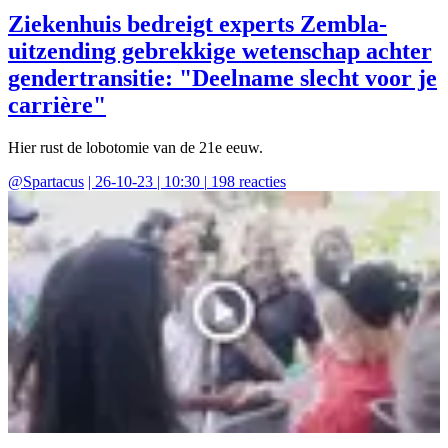
Ziekenhuis bedreigt experts Zembla-
uitzending gebrekkige wetenschap achter
gendertransitie: "Deelname slecht voor je
carrière"
Hier rust de lobotomie van de 21e eeuw.
@
Spartacus
|
26-10-23 | 10:30
|
198
reacties