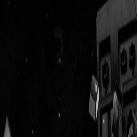
Geenstijl
Vlijmscherp en
ongefilterd nieuws