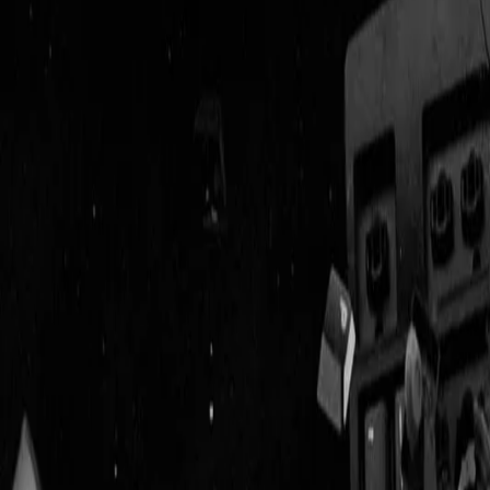
Geenstijl
Vlijmscherp en
ongefilterd nieuws