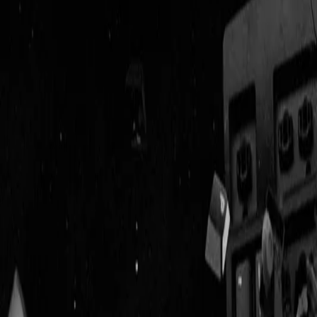
Geenstijl
Vlijmscherp en
ongefilterd nieuws