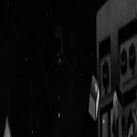
Geenstijl
Vlijmscherp en
ongefilterd nieuws