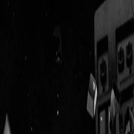
Geenstijl
Vlijmscherp en
ongefilterd nieuws