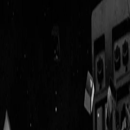
Geenstijl
Vlijmscherp en
ongefilterd nieuws