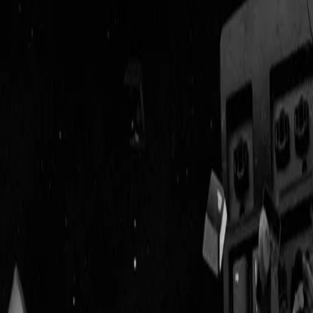
Geenstijl
Vlijmscherp en
ongefilterd nieuws