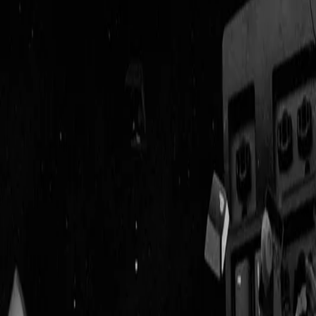
Geenstijl
Vlijmscherp en
ongefilterd nieuws