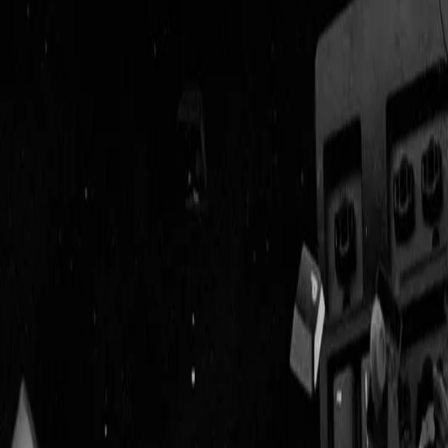
Geenstijl
Vlijmscherp en
ongefilterd nieuws