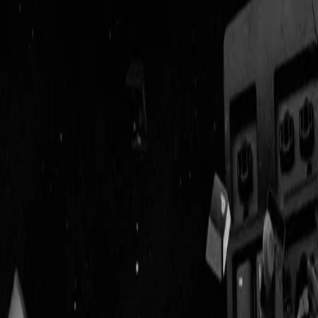
Geenstijl
Vlijmscherp en
ongefilterd nieuws