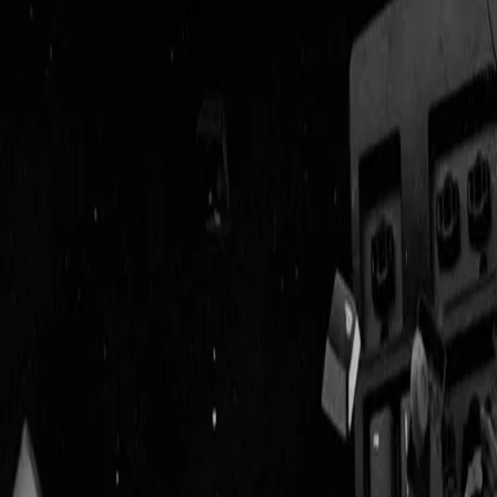
Geenstijl
Vlijmscherp en
ongefilterd nieuws