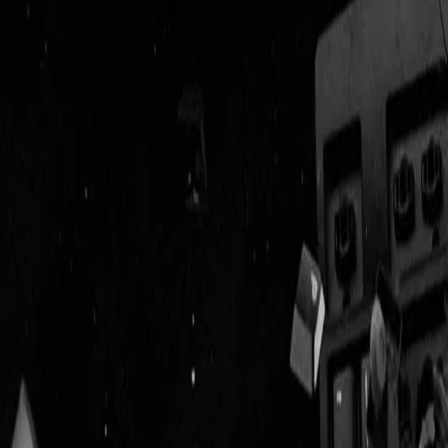
Geenstijl
Vlijmscherp en
ongefilterd nieuws