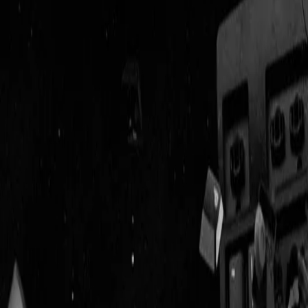
Geenstijl
Vlijmscherp en
ongefilterd nieuws