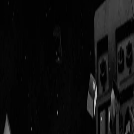
Geenstijl
Vlijmscherp en
ongefilterd nieuws