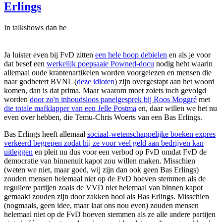
Erlings
In talkshows dan he
Ja luister even bij FvD zitten
een hele hoop debielen
en als je voor
dat besef een
werkelijk poepsaaie Powned-docu
nodig hebt waarin
allemaal oude krantenartikelen worden voorgelezen en mensen die
naar godbetert BVNL (
deze idioten
) zijn overgestapt aan het woord
komen, dan is dat prima. Maar waarom moet zoiets toch gevolgd
worden
door zo'n inhoudsloos panelgesprek bij Roos Moggré
met
die totale mafklapper van een Jelle Postma
en, daar willen we het nu
even over hebben, die Temu-Chris Woerts van een Bas Erlings.
Bas Erlings heeft allemaal
sociaal-wetenschappelijke boeken expres
verkeerd begrepen zodat hij ze voor veel geld aan bedrijven kan
uitleggen
en pleit nu dus voor een verbod op FvD omdat FvD de
democratie van binnenuit kapot zou willen maken. Misschien
(weten we niet, maar goed, wij zijn dan ook geen Bas Erlings)
zouden mensen helemaal niet op de FvD hoeven stemmen als de
reguliere partijen zoals de VVD niet helemaal van binnen kapot
gemaakt zouden zijn door zakken hooi als Bas Erlings. Misschien
(nogmaals, geen idee, maar laat ons nou even) zouden mensen
helemaal niet op de FvD hoeven stemmen als ze alle andere partijen