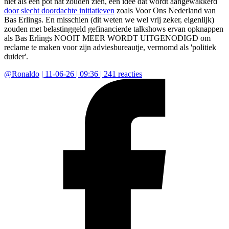
niet als één pot nat zouden zien, een idee dat wordt aangewakkerd
door slecht doordachte initiatieven
zoals Voor Ons Nederland van
Bas Erlings. En misschien (dit weten we wel vrij zeker, eigenlijk)
zouden met belastinggeld gefinancierde talkshows ervan opknappen
als Bas Erlings NOOIT MEER WORDT UITGENODIGD om
reclame te maken voor zijn adviesbureautje, vermomd als 'politiek
duider'.
@
Ronaldo
|
11-06-26 | 09:36
|
241
reacties