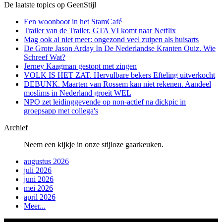
De laatste topics op GeenStijl
Een woonboot in het StamCafé
Trailer van de Trailer. GTA VI komt naar Netflix
Mag ook al niet meer: ongezond veel zuipen als huisarts
De Grote Jason Arday In De Nederlandse Kranten Quiz. Wie
Schreef Wat?
Jerney Kaagman gestopt met zingen
VOLK IS HET ZAT. Hervulbare bekers Efteling uitverkocht
DEBUNK. Maarten van Rossem kan niet rekenen. Aandeel
moslims in Nederland groeit WEL
NPO zet leidinggevende op non-actief na dickpic in
groepsapp met collega's
Archief
Neem een kijkje in onze stijloze gaarkeuken.
augustus 2026
juli 2026
juni 2026
mei 2026
april 2026
Meer...