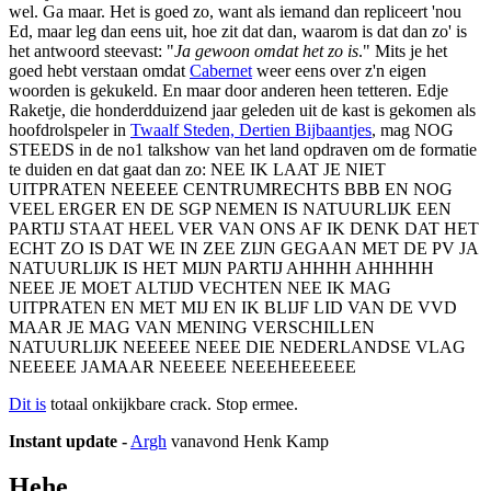
wel. Ga maar. Het is goed zo, want als iemand dan repliceert 'nou
Ed, maar leg dan eens uit, hoe zit dat dan, waarom is dat dan zo' is
het antwoord steevast: "
Ja gewoon omdat het zo is
." Mits je het
goed hebt verstaan omdat
Cabernet
weer eens over z'n eigen
woorden is gekukeld. En maar door anderen heen tetteren. Edje
Raketje, die honderdduizend jaar geleden uit de kast is gekomen als
hoofdrolspeler in
Twaalf Steden, Dertien Bijbaantjes
, mag NOG
STEEDS in de no1 talkshow van het land opdraven om de formatie
te duiden en dat gaat dan zo: NEE IK LAAT JE NIET
UITPRATEN NEEEEE CENTRUMRECHTS BBB EN NOG
VEEL ERGER EN DE SGP NEMEN IS NATUURLIJK EEN
PARTIJ STAAT HEEL VER VAN ONS AF IK DENK DAT HET
ECHT ZO IS DAT WE IN ZEE ZIJN GEGAAN MET DE PV JA
NATUURLIJK IS HET MIJN PARTIJ AHHHH AHHHHH
NEEE JE MOET ALTIJD VECHTEN NEE IK MAG
UITPRATEN EN MET MIJ EN IK BLIJF LID VAN DE VVD
MAAR JE MAG VAN MENING VERSCHILLEN
NATUURLIJK NEEEEE NEEE DIE NEDERLANDSE VLAG
NEEEEE JAMAAR NEEEEE NEEEHEEEEEE
Dit is
totaal onkijkbare crack. Stop ermee.
Instant update -
Argh
vanavond Henk Kamp
Hehe