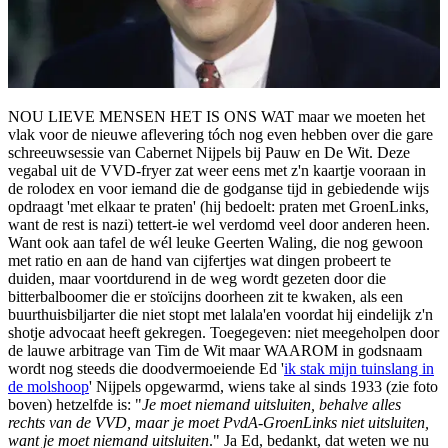
NOU LIEVE MENSEN HET IS ONS WAT maar we moeten het
vlak voor de nieuwe aflevering tóch nog even hebben over die gare
schreeuwsessie van Cabernet Nijpels bij Pauw en De Wit. Deze
vegabal uit de VVD-fryer zat weer eens met z'n kaartje vooraan in
de rolodex en voor iemand die de godganse tijd in gebiedende wijs
opdraagt 'met elkaar te praten' (hij bedoelt: praten met GroenLinks,
want de rest is nazi) tettert-ie wel verdomd veel door anderen heen.
Want ook aan tafel de wél leuke Geerten Waling, die nog gewoon
met ratio en aan de hand van cijfertjes wat dingen probeert te
duiden, maar voortdurend in de weg wordt gezeten door die
bitterbalboomer die er stoïcijns doorheen zit te kwaken, als een
buurthuisbiljarter die niet stopt met lalala'en voordat hij eindelijk z'n
shotje advocaat heeft gekregen. Toegegeven: niet meegeholpen door
de lauwe arbitrage van Tim de Wit maar WAAROM in godsnaam
wordt nog steeds die doodvermoeiende Ed '
ik stak mijn tuinslang in
de molshoop
' Nijpels opgewarmd, wiens take al sinds 1933 (zie foto
boven) hetzelfde is: "
Je moet niemand uitsluiten, behalve alles
rechts van de VVD, maar je moet PvdA-GroenLinks niet uitsluiten,
want je moet niemand uitsluiten
." Ja Ed, bedankt, dat weten we nu