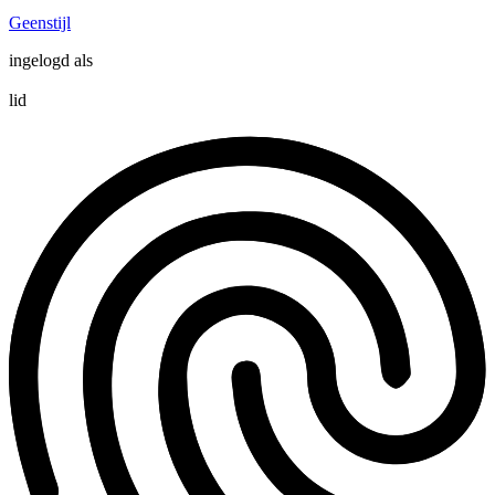
Geenstijl
ingelogd als
lid