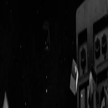
Geenstijl
Vlijmscherp en
ongefilterd nieuws