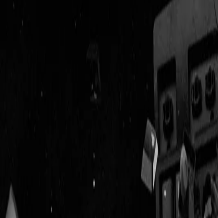
Geenstijl
Vlijmscherp en
ongefilterd nieuws