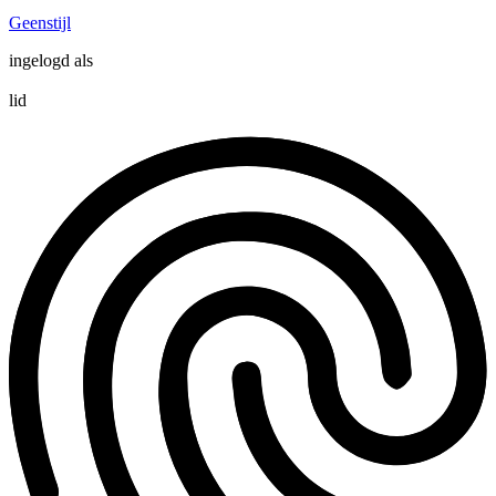
Geenstijl
ingelogd als
lid