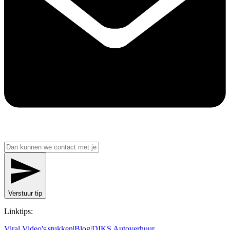
Verstuur tip
Linktips:
Viral Video's
|
stukken
|
Blog
|
DIKS Autoverhuur