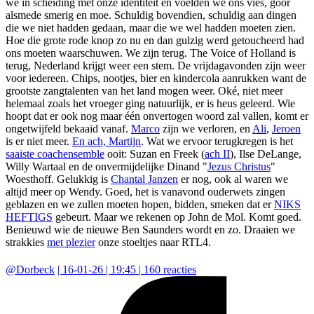
we in scheiding met onze identiteit en voelden we ons vies, goor
alsmede smerig en moe. Schuldig bovendien, schuldig aan dingen
die we niet hadden gedaan, maar die we wel hadden moeten zien.
Hoe die grote rode knop zo nu en dan gulzig werd getoucheerd had
ons moeten waarschuwen. We zijn terug. The Voice of Holland is
terug, Nederland krijgt weer een stem. De vrijdagavonden zijn weer
voor iedereen. Chips, nootjes, bier en kindercola aanrukken want de
grootste zangtalenten van het land mogen weer. Oké, niet meer
helemaal zoals het vroeger ging natuurlijk, er is heus geleerd. Wie
hoopt dat er ook nog maar één onvertogen woord zal vallen, komt er
ongetwijfeld bekaaid vanaf.
Marco
zijn we verloren, en
Ali
,
Jeroen
is er niet meer.
En ach, Martijn
. Wat we ervoor terugkregen is het
saaiste coachensemble
ooit: Suzan en Freek (
ach II
), Ilse DeLange,
Willy Wartaal en de onvermijdelijke Dinand "
Jezus Christus
"
Woesthoff. Gelukkig is
Chantal Janzen
er nog, ook al waren we
altijd meer op Wendy. Goed, het is vanavond ouderwets zingen
geblazen en we zullen moeten hopen, bidden, smeken dat er
NIKS
HEFTIGS
gebeurt. Maar we rekenen op John de Mol. Komt goed.
Benieuwd wie de nieuwe Ben Saunders wordt en zo. Draaien we
strakkies
met plezier
onze stoeltjes naar RTL4.
@
Dorbeck
|
16-01-26 | 19:45
|
160
reacties