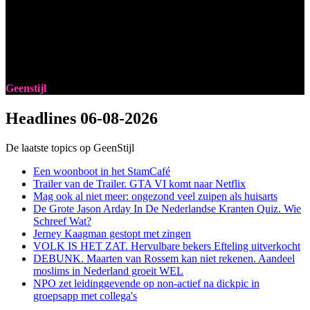
Geenstijl
Headlines
06-08-2026
De laatste topics op GeenStijl
Een woonboot in het StamCafé
Trailer van de Trailer. GTA VI komt naar Netflix
Mag ook al niet meer: ongezond veel zuipen als huisarts
De Grote Jason Arday In De Nederlandse Kranten Quiz. Wie
Schreef Wat?
Jerney Kaagman gestopt met zingen
VOLK IS HET ZAT. Hervulbare bekers Efteling uitverkocht
DEBUNK. Maarten van Rossem kan niet rekenen. Aandeel
moslims in Nederland groeit WEL
NPO zet leidinggevende op non-actief na dickpic in
groepsapp met collega's