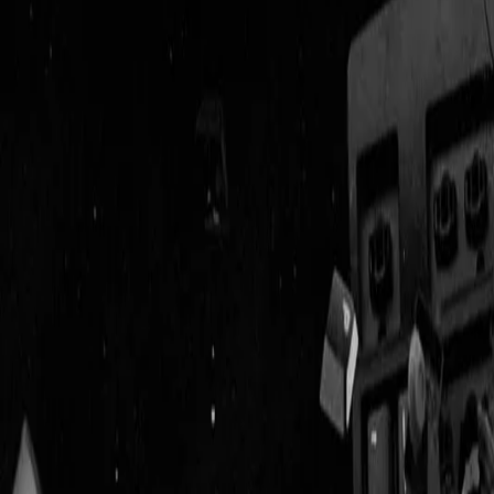
Geenstijl
Vlijmscherp en
ongefilterd nieuws