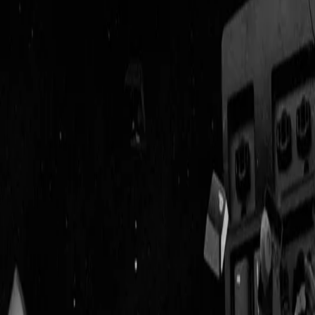
Geenstijl
Vlijmscherp en
ongefilterd nieuws