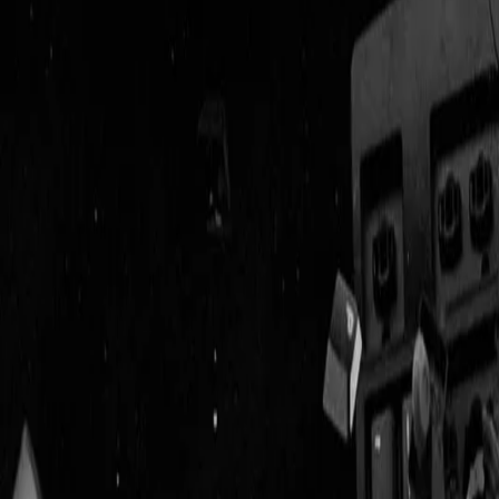
Geenstijl
Vlijmscherp en
ongefilterd nieuws