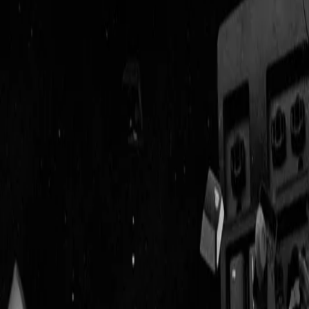
Geenstijl
Vlijmscherp en
ongefilterd nieuws