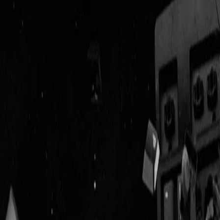
Geenstijl
Vlijmscherp en
ongefilterd nieuws