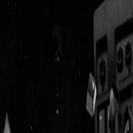
Geenstijl
ingelogd als
lid