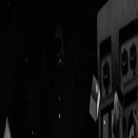
Geenstijl
Vlijmscherp en
ongefilterd nieuws