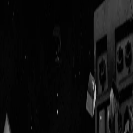
Geenstijl
Vlijmscherp en
ongefilterd nieuws