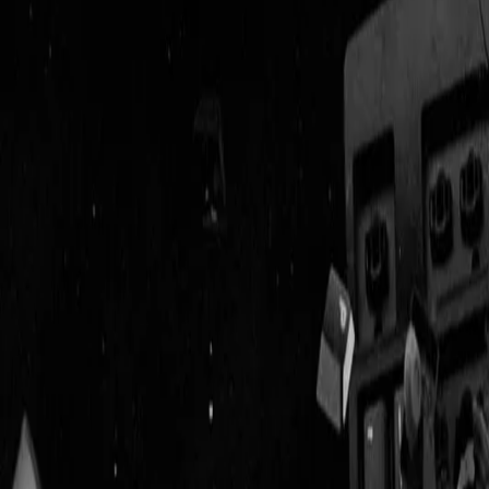
Geenstijl
Vlijmscherp en
ongefilterd nieuws