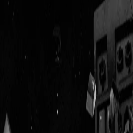
Geenstijl
Vlijmscherp en
ongefilterd nieuws