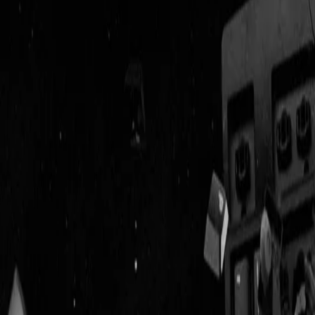
Geenstijl
Vlijmscherp en
ongefilterd nieuws