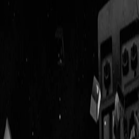
Geenstijl
Vlijmscherp en
ongefilterd nieuws