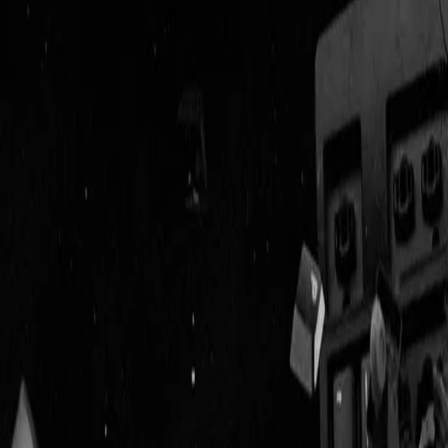
Geenstijl
Vlijmscherp en
ongefilterd nieuws