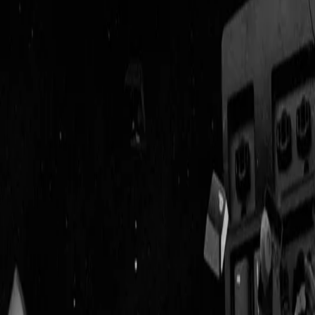
Geenstijl
Vlijmscherp en
ongefilterd nieuws