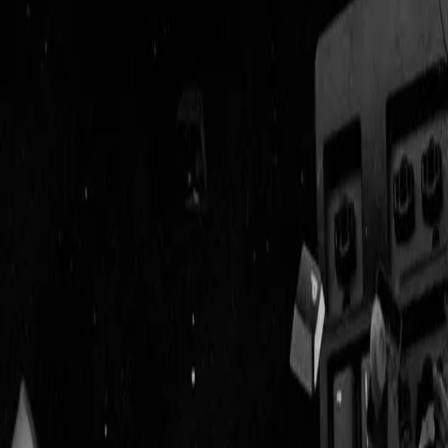
Geenstijl
Vlijmscherp en
ongefilterd nieuws