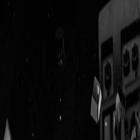
Geenstijl
Vlijmscherp en
ongefilterd nieuws