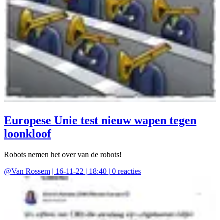
Europese Unie test nieuw wapen tegen
loonkloof
Robots nemen het over van de robots!
@
Van Rossem
|
16-11-22 | 18:40
|
0
reacties