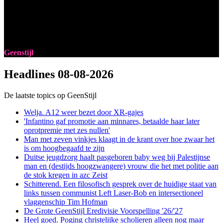
Geenstijl
Headlines
08-08-2026
De laatste topics op GeenStijl
Welja. A12 weer bezet door XR-gajes
'Infantino gaf promotie aan minnares, betaalde haar later
oprotpremie met zes nullen'
Man met zeven vinkjes klaagt in de krant over hoe zwaar het
is om hoogbegaafd te zijn
Duitse jeugdzorg haalt pasgeboren baby weg bij Palestijnse
man en (destijds hoogzwangere) vrouw die het met politie aan
de stok kregen in azc Zeist
Schitterend. Een filosofisch gesprek over de huidige staat van
links tussen communist Left Laser-Bob en intersectioneel
vlaggenschip Tim Hofman
De Grote GeenStijl Eredivisie Voorspelling '26/'27
Heel goed. Poging christelijke scholieren alleen nog maar