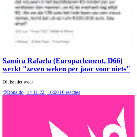
Samira Rafaela (Europarlement, D66)
werkt "zeven weken per jaar voor niets"
Dit is: niet waar
@
Ronaldo
|
14-11-22 | 16:00
|
0
reacties