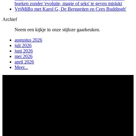
boeken zonder 'evolutie, magie of seks' te geven mislukt
VrijMiBo met Karol G, De Berggeiten en Cees Buddingh'
Archief
Neem een kijkje in onze stijloze gaarkeuken.
augustus 2026
juli 2026
juni 2026
mei 2026
april 2026
Meer...