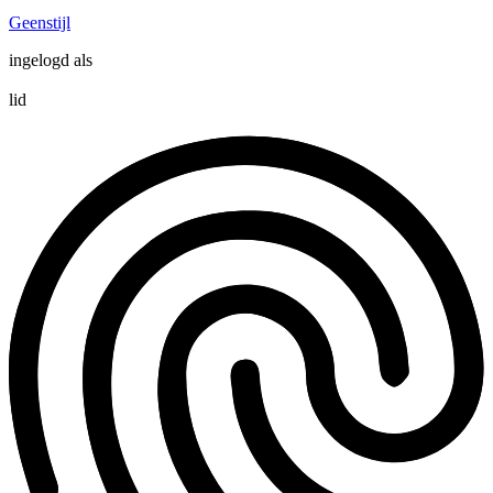
Geenstijl
ingelogd als
lid