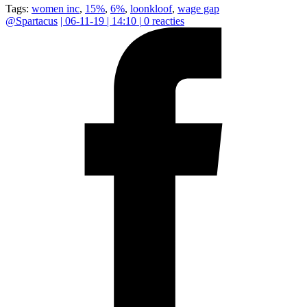
Tags:
women inc
,
15%
,
6%
,
loonkloof
,
wage gap
@
Spartacus
|
06-11-19 | 14:10
|
0
reacties