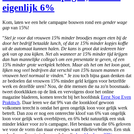
eigenlijk 6%
Kom, laten we een hele campagne bouwen rond een
gender wage
gap
van 15%!
"
Stel je voor dat vrouwen 15% minder broodjes mogen eten bij de
door het bedrijf betaalde lunch, of dat ze 15% minder kopjes koffie
uit de automaat kunnen halen. De kans is groot dat iedereen hier
gek van op zou kijken. Net als wanneer ze 15% minder tijd krijgen
dan hun mannelijke collega’s om een presentatie te geven, of een
15% minder grote werkplek hebben. Maar als het om het loon gaat,
lijken nog veel bedrijven dat verschil van 15% tussen mannen en
vrouwen heel normaal te vinden.
" Je zou toch bijna gaan denken dat
ze bedoelen dat vrouwen 15% minder geld krijgen voor hetzelfde
werk en dezelfde uren? Nou, de drie mensen die na zo'n boosmaak-
tweet doorklikken op de link en vervolgens door het online
magazine bladeren, komen terecht bij het hoofdstuk
Eerst Nog Even
Praktisch
. Daar leren we dat 9% van die loonkloof gewoon
volkomen terecht is omdat het geen ongelijk loon voor gelijk werk
betreft. Dan zou er nog een onterechte kloof van 6% van ongelijk
loon voor gelijk werk overblijven, en 6% bekt natuurlijk een stuk
minder lekker voor zo'n campagne. Het bestaan van die 6% geloven
we voor de vorm dan maar eventjes want #
BelieveWomen
. Een stuk