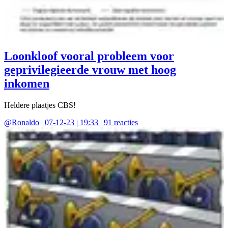
Loonkloof vooral probleem voor
geprivilegieerde vrouw met hoog
inkomen
Heldere plaatjes CBS!
@
Ronaldo
|
07-12-23 | 19:33
|
91
reacties