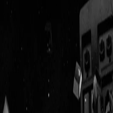
Geenstijl
Vlijmscherp en
ongefilterd nieuws