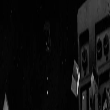
Geenstijl
Vlijmscherp en
ongefilterd nieuws