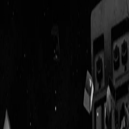
Geenstijl
Vlijmscherp en
ongefilterd nieuws