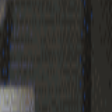
Geenstijl
Vlijmscherp en
ongefilterd nieuws