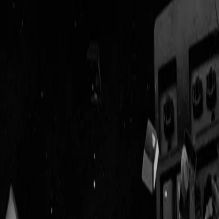
Geenstijl
Vlijmscherp en
ongefilterd nieuws