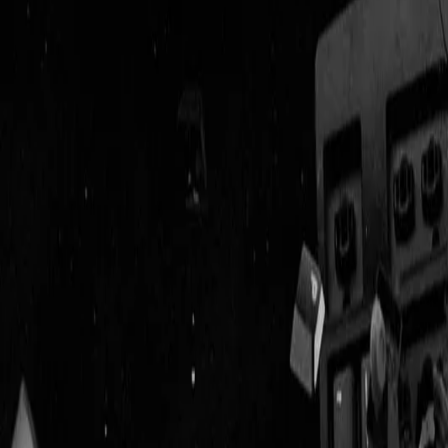
Geenstijl
Vlijmscherp en
ongefilterd nieuws