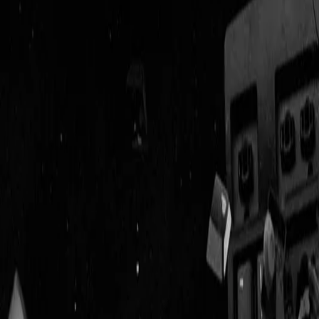
Geenstijl
Vlijmscherp en
ongefilterd nieuws