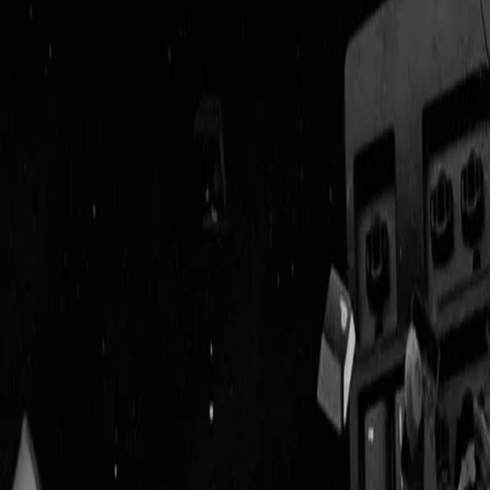
Geenstijl
Vlijmscherp en
ongefilterd nieuws